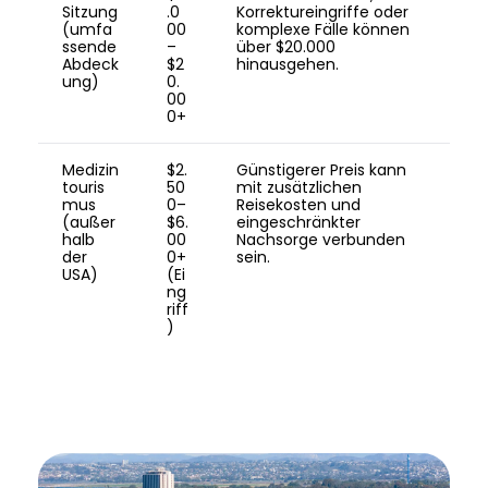
Sitzung
.0
Korrektureingriffe oder
(umfa
00
komplexe Fälle können
ssende
–
über $20.000
Abdeck
$2
hinausgehen.
ung)
0.
00
0+
Medizin
$2.
Günstigerer Preis kann
touris
50
mit zusätzlichen
mus
0–
Reisekosten und
(außer
$6.
eingeschränkter
halb
00
Nachsorge verbunden
der
0+
sein.
USA)
(Ei
ng
riff
)