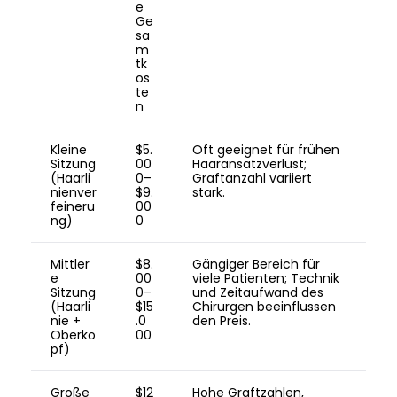
e
Ge
sa
m
tk
os
te
n
Kleine
$5.
Oft geeignet für frühen
Sitzung
00
Haaransatzverlust;
(Haarli
0–
Graftanzahl variiert
nienver
$9.
stark.
feineru
00
ng)
0
Mittler
$8.
Gängiger Bereich für
e
00
viele Patienten; Technik
Sitzung
0–
und Zeitaufwand des
(Haarli
$15
Chirurgen beeinflussen
nie +
.0
den Preis.
Oberko
00
pf)
Große
$12
Hohe Graftzahlen,