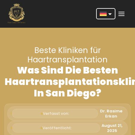
Nederlands
English
Beste Kliniken für
Français
Haartransplantation
Deutsch
Was Sind Die Besten
Português
Haartransplantationskli
Español
In San Diego?
Türkçe
Italiano
Dr. Rasime
Verfasst von:
Erkan
Română
August 21,
Veröffentlicht:
2025