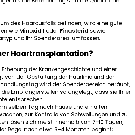
iger als die Bezeichnung sind die Qualität der
ium des Haarausfalls befinden, wird eine gute
nen wie
Minoxidil
oder
Finasterid
sowie
Haartyp und Ihr Spenderareal umfassen.
ner Haartransplantation?
er Erhebung der Krankengeschichte und einer
gt von der Gestaltung der Haarlinie und der
ehandlungstag wird der Spenderbereich betäubt,
ie Empfängerstellen so angelegt, dass sie Ihrer
hte entsprechen.
 am selben Tag nach Hause und erhalten
aschen, zur Kontrolle von Schwellungen und zu
ten lösen sich meist innerhalb von 7–10 Tagen,
er Regel nach etwa 3–4 Monaten beginnt;