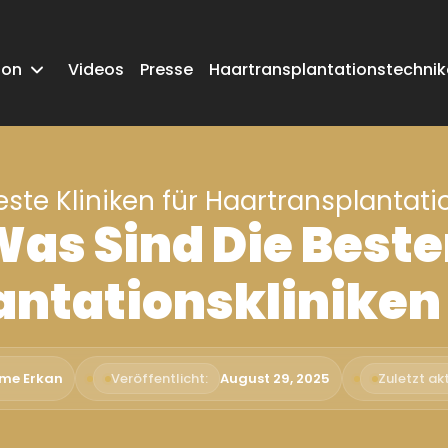
ion
Videos
Presse
Haartransplantationstechni
este Kliniken für Haartransplantati
as Sind Die Best
ntationskliniken 
ime Erkan
Veröffentlicht:
August 29, 2025
Zuletzt akt