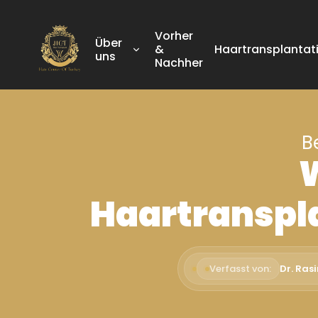
Vorher
Über
&
Haartransplantat
uns
Nachher
B
W
Haartranspla
Verfasst von:
Dr. Ras