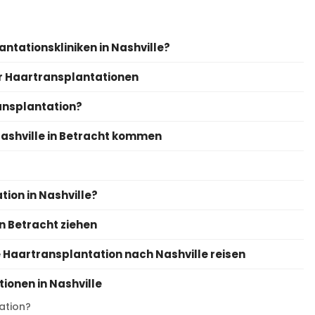
ntationskliniken in Nashville?
ür Haartransplantationen
ansplantation?
Nashville in Betracht kommen
tion in Nashville?
in Betracht ziehen
ne Haartransplantation nach Nashville reisen
ionen in Nashville
ation?