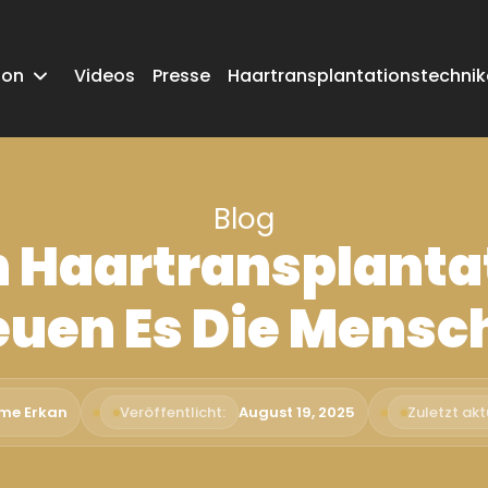
ion
Videos
Presse
Haartransplantationstechni
Blog
h Haartransplanta
euen Es Die Mensc
ime Erkan
Veröffentlicht:
August 19, 2025
Zuletzt aktu