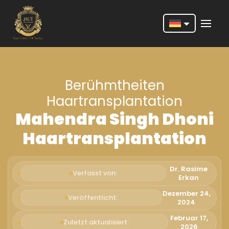
Nederlands
English
Berühmtheiten
Français
Haartransplantation
Deutsch
Mahendra Singh Dhoni
Português
Haartransplantation
Español
Türkçe
Dr. Rasime
Verfasst von:
Erkan
Italiano
Dezember 24,
Veröffentlicht:
2024
Română
Februar 17,
Zuletzt aktualisiert:
2026