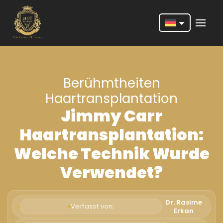
Nederlands
English
Berühmtheiten
Français
Haartransplantation
Deutsch
Jimmy Carr
Português
Haartransplantation:
Español
Welche Technik Wurde
Türkçe
Verwendet?
Italiano
Dr. Rasime
Română
Verfasst von:
Erkan