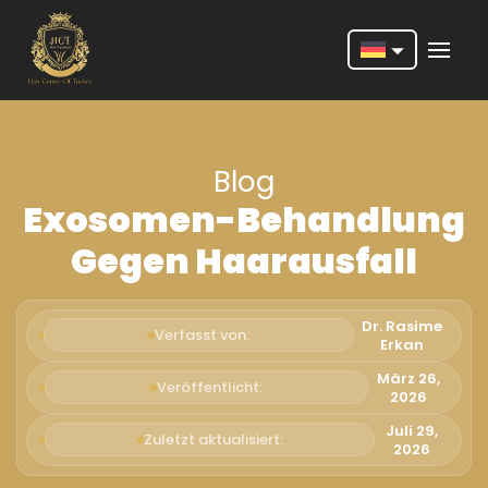
Nederlands
English
Blog
Français
Exosomen-Behandlung
Deutsch
Gegen Haarausfall
Português
Español
Dr. Rasime
Verfasst von:
Erkan
Türkçe
März 26,
Veröffentlicht:
2026
Italiano
Juli 29,
Zuletzt aktualisiert:
Română
2026