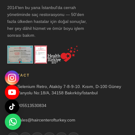
2014'ten bu yana İstanbul'da cerrah
yönetiminde saç restorasyonu — 50'den
fazla ülkeden hastalar için doğal sonuçlar,
her şey dâhil hizmet ve ömür boyu işlem
sonrası bakım.
CONTACT
Selenium Retro, Ataköy 7-8-9-10. Kısım, D-100 Güney
Yanyolu No:18/A, 34158 Bakırköy/İstanbul
905513530834
sales@haircenterofturkey.com