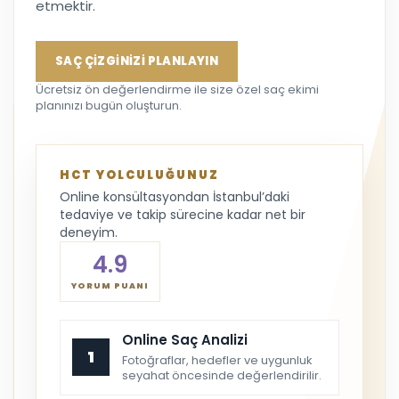
etmektir.
SAÇ ÇİZGİNİZİ PLANLAYIN
Ücretsiz ön değerlendirme ile size özel saç ekimi
planınızı bugün oluşturun.
HCT YOLCULUĞUNUZ
Online konsültasyondan İstanbul’daki
tedaviye ve takip sürecine kadar net bir
deneyim.
4.9
YORUM PUANI
Online Saç Analizi
1
Fotoğraflar, hedefler ve uygunluk
seyahat öncesinde değerlendirilir.