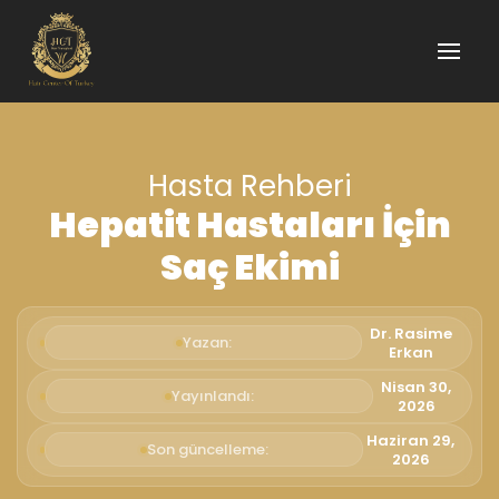
Hasta Rehberi
Hepatit Hastaları İçin
Saç Ekimi
Dr. Rasime
Yazan:
Erkan
Nisan 30,
Yayınlandı:
2026
Haziran 29,
Son güncelleme:
2026