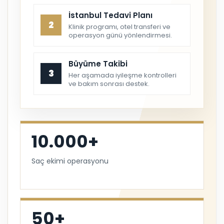
İstanbul Tedavi Planı
2
Klinik programı, otel transferi ve
operasyon günü yönlendirmesi.
Büyüme Takibi
3
Her aşamada iyileşme kontrolleri
ve bakım sonrası destek.
10.000+
Saç ekimi operasyonu
50+