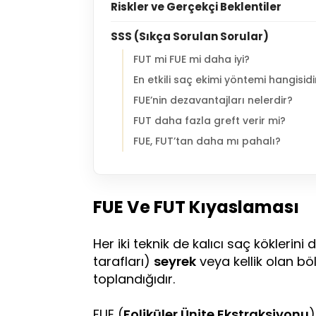
Riskler ve Gerçekçi Beklentiler
SSS (Sıkça Sorulan Sorular)
FUT mi FUE mi daha iyi?
En etkili saç ekimi yöntemi hangisidi
FUE’nin dezavantajları nelerdir?
FUT daha fazla greft verir mi?
FUE, FUT’tan daha mı pahalı?
FUE Ve FUT Kıyaslaması
Her iki teknik de kalıcı saç köklerin
tarafları)
seyrek
veya kellik olan böl
toplandığıdır.
FUE (
Foliküler Ünite Ekstraksiyonu
)