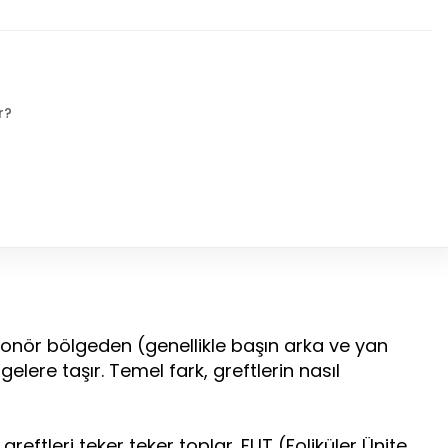
r?
i donör bölgeden (genellikle başın arka ve yan
gelere taşır. Temel fark, greftlerin nasıl
 greftleri teker teker toplar. FUT (Foliküler Ünite