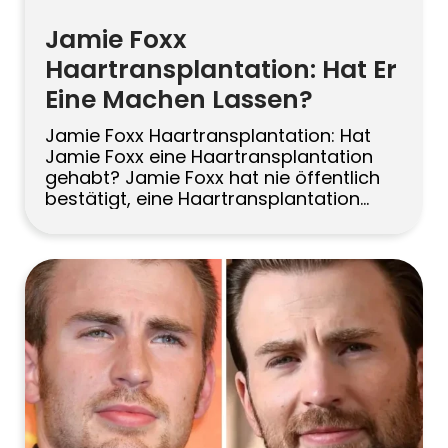
Jamie Foxx
Haartransplantation: Hat Er
Eine Machen Lassen?
Jamie Foxx Haartransplantation: Hat
Jamie Foxx eine Haartransplantation
gehabt? Jamie Foxx hat nie öffentlich
bestätigt, eine Haartransplantation
durchgeführt zu haben. Dennoch
weisen viele Fans auf Veränderungen
seiner Haarlinie im Laufe der Jahre hin –
insbesondere auf eine vollere,
definiertere vordere Haarlinie auf
aktuellen Fotos. Die wahrscheinlichste
Erklärung, falls er sich einem Eingriff
unterzogen hat, wäre […]