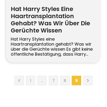
Hat Harry Styles Eine
Haartransplantation
Gehabt? Was Wir Über Die
Gerüchte Wissen
Hat Harry Styles eine
Haartransplantation gehabt? Was wir
über die Gerüchte wissen Es gibt keine
öffentliche Bestätigung, dass Harry
Styles eine Haartransplantation hatte.
Fans verweisen auf kleine
Veränderungen seines Haaransatzes im
Laufe der Jahre, aber Fotos allein
können irreführend sein – wegen
1
…
7
8
9
Lichtverhältnissen, Haarschnitten,
Stylingprodukten und natürlichen
Dichteveränderungen. Eine verlässliche
Antwort könnte nur von Harry […]