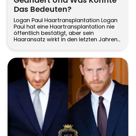
Geändert Und Was Könnte
Das Bedeuten?
Logan Paul Haartransplantation Logan
Paul hat eine Haartransplantation nie
öffentlich bestätigt, aber sein
Haaransatz wirkt in den letzten Jahren
definierter und voller, was online zu
Spekulationen geführt hat. Eine solche
Veränderung kann durch Styling,
medizinische Behandlungen gegen
Haarausfall, PRP oder einen
chirurgischen Eingriff entstehen. Wenn
Sie sich mit dem Thema beschäftigen,
ist es entscheidend zu […]