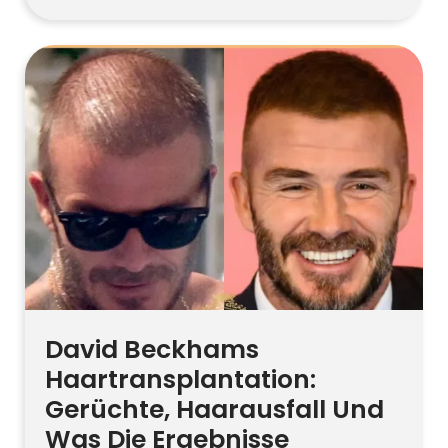
basieren die meisten Online-
Behauptungen auf Fotovergleichen und
Spekulationen. Wenn Sie eine
Haarwiederherstellung in Erwägung
ziehen, konzentrieren Sie sich auf Ihre
Diagnose, Spenderkapazität und einen
von einem Chirurgen geführten Plan.
Moderne FUE- oder DHI-Methoden
können eine natürlich aussehende
Haarlinie wiederherstellen, […]
David Beckhams
Haartransplantation:
Gerüchte, Haarausfall Und
Was Die Ergebnisse