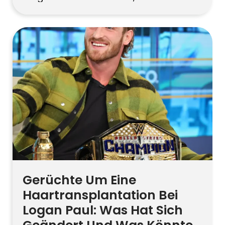
Veränderungen seines Haaransatzes im
Laufe der Jahre haben immer wieder
Spekulationen ausgelöst. Fotos deuten
auf eine Phase der Ausdünnung hin,
gefolgt von einem volleren,
definierteren Haaransatz. Falls ein
Eingriff stattgefunden hat, verweisen
Spezialisten oft auf moderne FUE-
Techniken, da diese minimale […]
Gerüchte Um Eine
Haartransplantation Bei
Logan Paul: Was Hat Sich