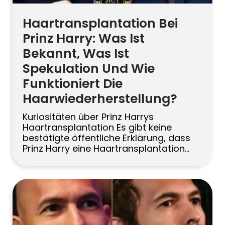
Haartransplantation Bei
Prinz Harry: Was Ist
Bekannt, Was Ist
Spekulation Und Wie
Funktioniert Die
Haarwiederherstellung?
Kuriositäten über Prinz Harrys
Haartransplantation Es gibt keine
bestätigte öffentliche Erklärung, dass
Prinz Harry eine Haartransplantation
vorgenommen hat. Fotos und
öffentliche Auftritte haben
Spekulationen ausgelöst, aber
Veränderungen des Haares können
auch durch Styling, Beleuchtung,
Haarfasern, Medikamente oder
Behandlungen im Frühstadium