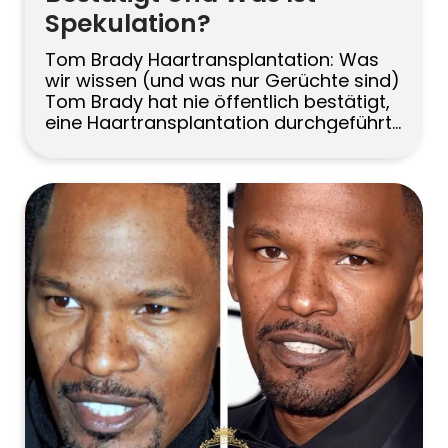
Spekulation?
Tom Brady Haartransplantation: Was
wir wissen (und was nur Gerüchte sind)
Tom Brady hat nie öffentlich bestätigt,
eine Haartransplantation durchgeführt
zu haben, daher sind alle Behauptungen
spekulativ. Dennoch zeigen
Vergleichsfotos im Laufe der Jahre eine
deutlich vollere Haarlinie, was viele
Gründe haben kann – von Styling und
Beleuchtung bis hin zu medizinischer
Behandlung oder Operation. […]