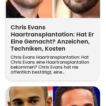
Chris Evans
Haartransplantation: Hat Er
Eine Gemacht? Anzeichen,
Techniken, Kosten
Chris Evans Haartransplantation: Hat
Chris Evans eine Haartransplantation
bekommen? Chris Evans hat nie
öffentlich bestätigt, eine
Haartransplantation vorgenommen zu
haben. Dennoch verweisen Fans oft auf
eine voller wirkende Haarlinie bei einigen
Auftritten und fragen sich, ob er sich
einem chirurgischen oder
medizinischen Haarersatz unterzogen