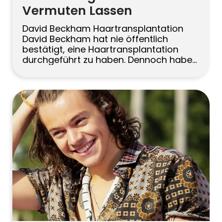
Vermuten Lassen
David Beckham Haartransplantation
David Beckham hat nie öffentlich
bestätigt, eine Haartransplantation
durchgeführt zu haben. Dennoch haben
Fans und Haarspezialisten im Laufe der
Jahre auf Veränderungen seiner
Haarlinie und Gesamtdichte
hingewiesen, die auf moderne
Restaurationsverfahren hindeuten
könnten. Die realistischste Erklärung,
falls etwas gemacht wurde, wäre ein
dezenter, natürlich wirkender FUE-
Ansatz. Warum reden Menschen über
David Beckhams […]