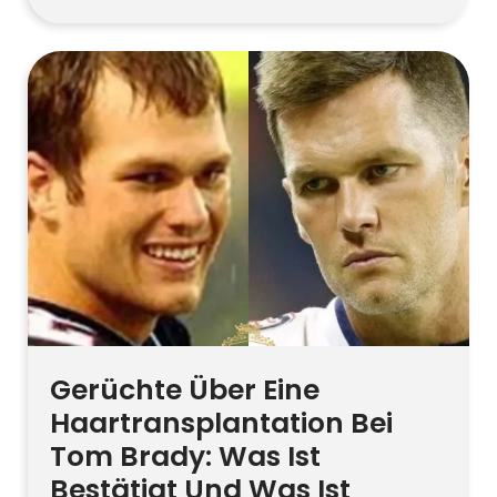
haben sichtbare Veränderungen seiner
Haarlinie im Laufe der Jahre
Spekulationen ausgelöst. Dieser
Leitfaden trennt öffentliche Fakten von
Vermutungen und erklärt gängige
Optionen zur Haarwiederherstellung –
FUE, FUT, Medikamente, PRP und
kosmetische Fasern – sowie typische
Graft-Bereiche, Grundlagen der Heilung
und […]
Gerüchte Über Eine
Haartransplantation Bei
Tom Brady: Was Ist
Bestätigt Und Was Ist